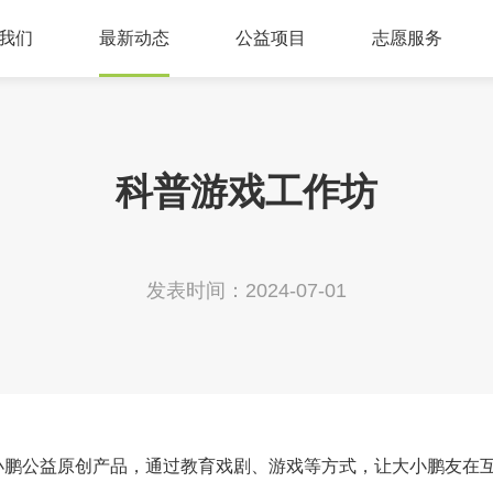
我们
最新动态
公益项目
志愿服务
会介绍
新闻报道
儿童环境教育
服务总队介绍
架构
工作月报
青年环境教育
绿色家园青年行
科普游戏工作坊
记
精彩图集
公益行业建设
绿色青年说
荣誉
小鹏青年说
扶贫救灾济困
发表时间：2024-07-01
资质
我们
我们
小鹏公益原创产品，通过教育戏剧、游戏等方式，让大小鹏友在