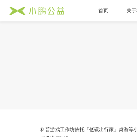
首页
关于
基金
组织
大事
机构
机构
联系
加入
科普游戏工作坊依托「低碳出行家」桌游等